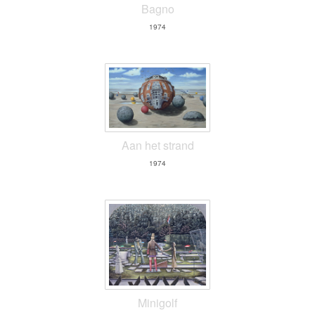
Bagno
1974
Aan het strand
1974
Minigolf