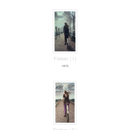
Fietser. ( I )
1973
Fietser. ( II )