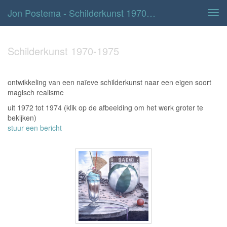
Jon Postema - Schilderkunst 1970-1975
Tog
navi
Schilderkunst 1970-1975
ontwikkeling van een naïeve schilderkunst naar een eigen soort
magisch realisme
uit 1972 tot 1974
(klik op de afbeelding om het werk groter te
bekijken)
stuur een bericht