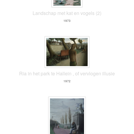
Landschap met kat en vogels (2)
1973
Ria in het park te Hallein , of vervlogen illusie
1972