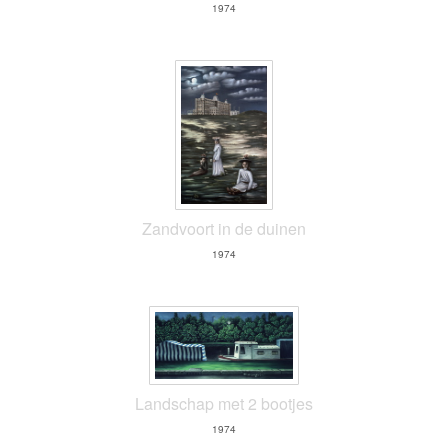
1974
Zandvoort in de duinen
1974
Landschap met 2 bootjes
1974